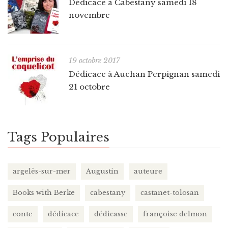
Dédicace à Cabestany samedi 18
novembre
19 octobre 2017
Dédicace à Auchan Perpignan samedi
21 octobre
Tags Populaires
argelès-sur-mer
Augustin
auteure
Books with Berke
cabestany
castanet-tolosan
conte
dédicace
dédicasse
françoise delmon