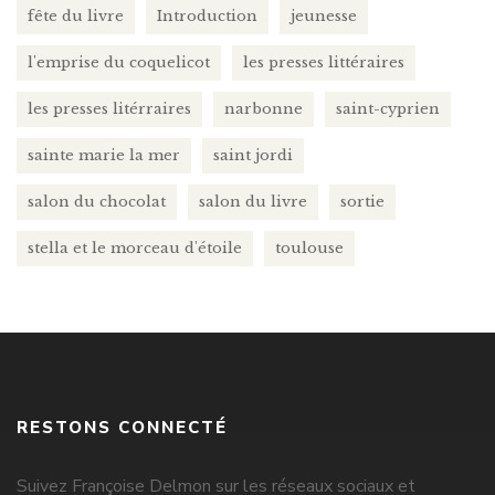
fête du livre
Introduction
jeunesse
l'emprise du coquelicot
les presses littéraires
les presses litérraires
narbonne
saint-cyprien
sainte marie la mer
saint jordi
salon du chocolat
salon du livre
sortie
stella et le morceau d'étoile
toulouse
RESTONS CONNECTÉ
Suivez Françoise Delmon sur les réseaux sociaux et