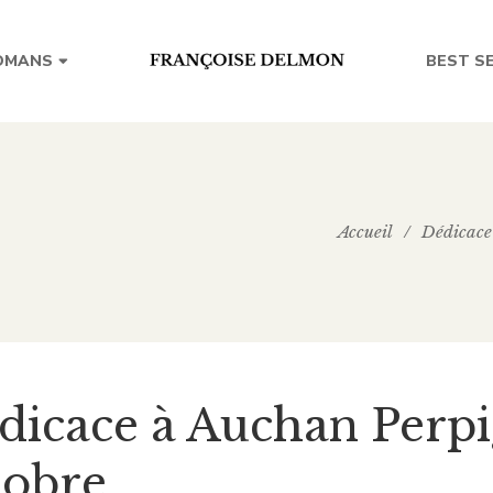
BEST S
OMANS
Accueil
/
Dédicace
dicace à Auchan Perp
tobre