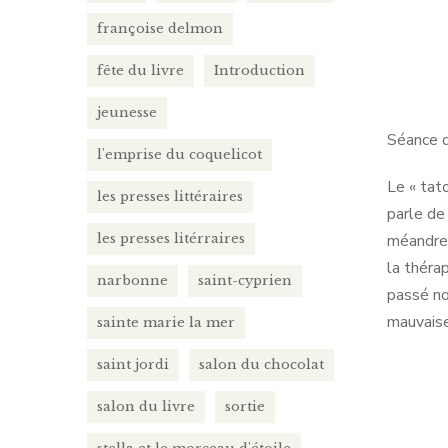
françoise delmon
fête du livre
Introduction
jeunesse
Séance d
l'emprise du coquelicot
Le « tat
les presses littéraires
parle de
méandres 
les presses litérraires
la thérap
narbonne
saint-cyprien
passé no
mauvaise
sainte marie la mer
saint jordi
salon du chocolat
salon du livre
sortie