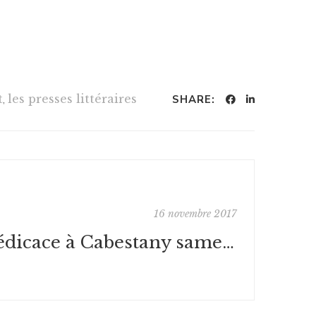
t
,
les presses littéraires
SHARE:
16 novembre 2017
Dédicace à Cabestany samedi 18 novembre