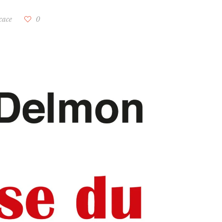
cace
0