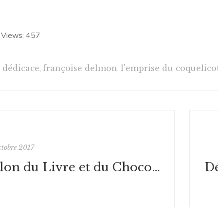
 Views:
457
dédicace
,
françoise delmon
,
l'emprise du coquelico
ctobre 2017
Salon du Livre et du Chocolat 2017