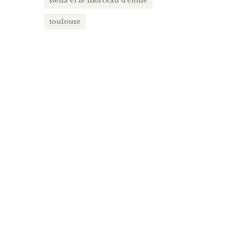
stella et le morceau d'étoile
toulouse