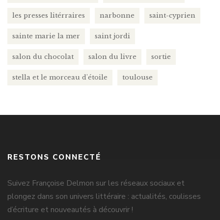
les presses litérraires
narbonne
saint-cyprien
sainte marie la mer
saint jordi
salon du chocolat
salon du livre
sortie
stella et le morceau d'étoile
toulouse
RESTONS CONNECTÉ
Suivez Françoise Delmon sur les réseaux sociaux et
plongez dans son univers littéraire : actualités, coulisses
d’écriture et nouveautés à découvrir !