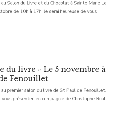
au Salon du Livre et du Chocolat à Sainte Marie La
tobre de 10h à 17h. Je serai heureuse de vous
er roman « L’emprise du coquelicot ». Une intrigue
s secrets de familles… Mais que se passe-t-il en
e 2015 ? Fleur Le […]
e du livre » Le 5 novembre à
de Fenouillet
au premier salon du livre de St Paul de Fenouillet.
e vous présenter, en compagnie de Christophe Rual
mans pour petits et grands.