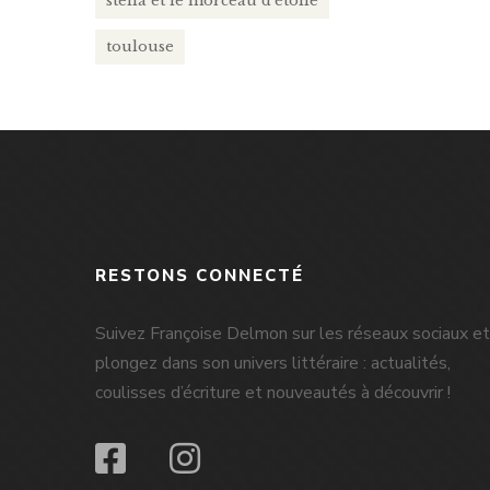
stella et le morceau d'étoile
toulouse
RESTONS CONNECTÉ
Suivez Françoise Delmon sur les réseaux sociaux et
plongez dans son univers littéraire : actualités,
coulisses d’écriture et nouveautés à découvrir !