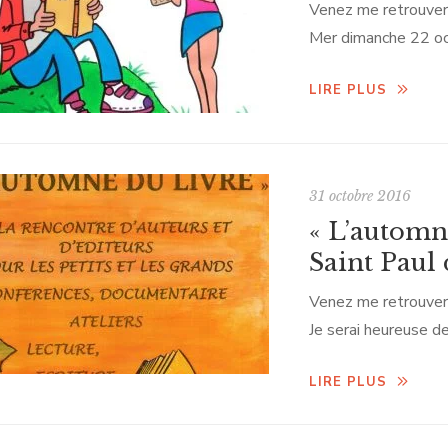
Venez me retrouver 
Mer dimanche 22 oc
présenter mon derni
LIRE PLUS
psychologique et de
ce mois de novembr
31 octobre 2016
« L’automn
Saint Paul 
Venez me retrouver 
Je serai heureuse d
illustrateur, mes ro
LIRE PLUS