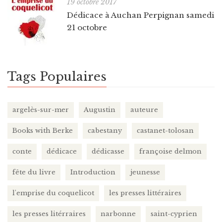
19 octobre 2017
Dédicace à Auchan Perpignan samedi
21 octobre
Tags Populaires
argelès-sur-mer
Augustin
auteure
Books with Berke
cabestany
castanet-tolosan
conte
dédicace
dédicasse
françoise delmon
fête du livre
Introduction
jeunesse
l'emprise du coquelicot
les presses littéraires
les presses litérraires
narbonne
saint-cyprien