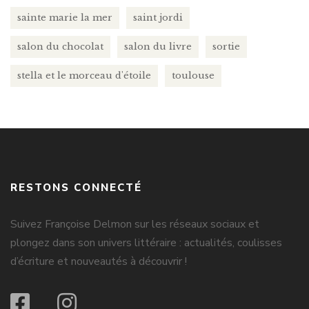
sainte marie la mer
saint jordi
salon du chocolat
salon du livre
sortie
stella et le morceau d'étoile
toulouse
RESTONS CONNECTÉ
Suivez Françoise Delmon sur les réseaux sociaux et
plongez dans son univers littéraire : actualités, coulisses
d’écriture et nouveautés à découvrir !